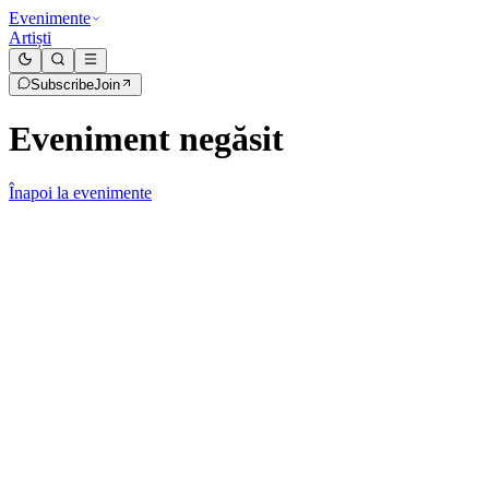
Evenimente
Artiști
Subscribe
Join
Eveniment negăsit
Înapoi la evenimente