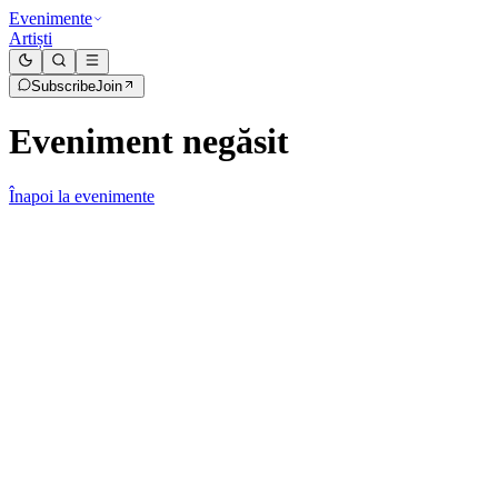
Evenimente
Artiști
Subscribe
Join
Eveniment negăsit
Înapoi la evenimente