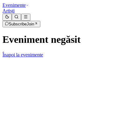
Evenimente
Artiști
Subscribe
Join
Eveniment negăsit
Înapoi la evenimente