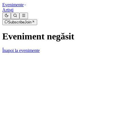
Evenimente
Artiști
Subscribe
Join
Eveniment negăsit
Înapoi la evenimente