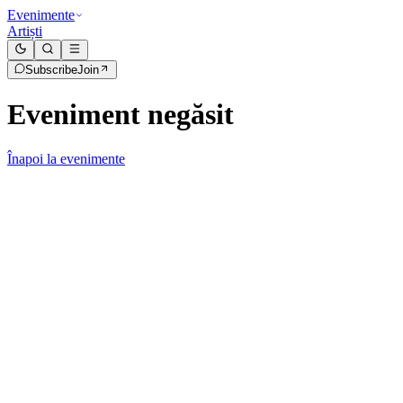
Evenimente
Artiști
Subscribe
Join
Eveniment negăsit
Înapoi la evenimente