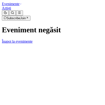
Evenimente
Artiști
Subscribe
Join
Eveniment negăsit
Înapoi la evenimente