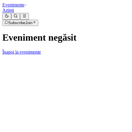
Evenimente
Artiști
Subscribe
Join
Eveniment negăsit
Înapoi la evenimente