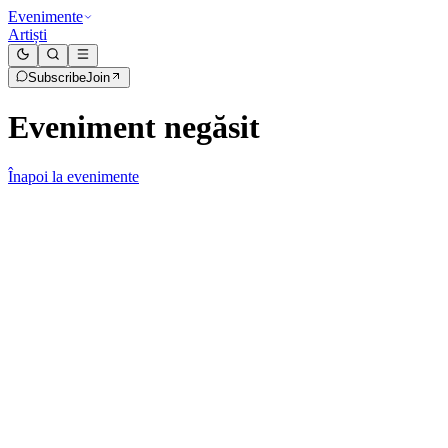
Evenimente
Artiști
Subscribe
Join
Eveniment negăsit
Înapoi la evenimente