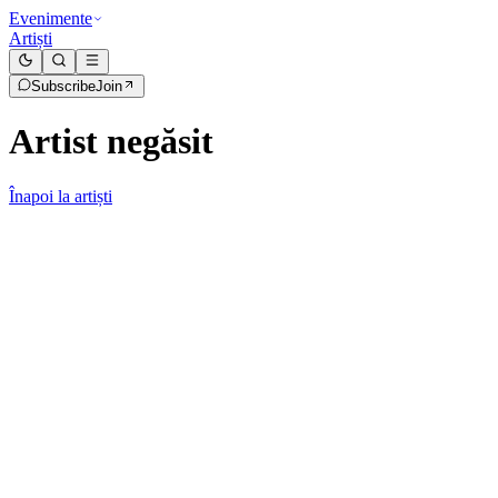
Evenimente
Artiști
Subscribe
Join
Artist negăsit
Înapoi la artiști