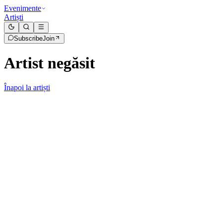
Evenimente
Artiști
Subscribe
Join
Artist negăsit
Înapoi la artiști