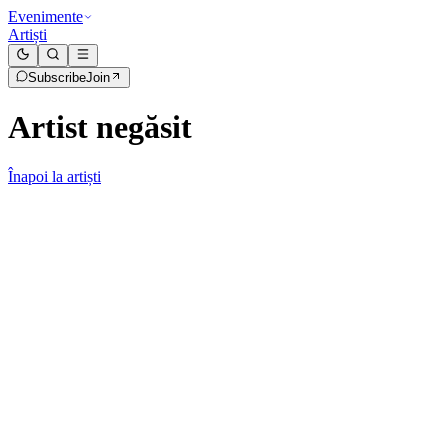
Evenimente
Artiști
Subscribe
Join
Artist negăsit
Înapoi la artiști