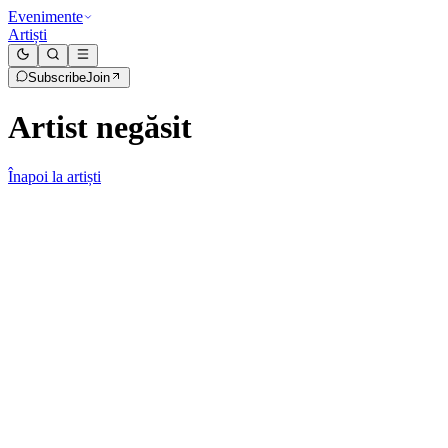
Evenimente
Artiști
Subscribe
Join
Artist negăsit
Înapoi la artiști