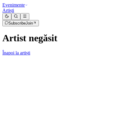
Evenimente
Artiști
Subscribe
Join
Artist negăsit
Înapoi la artiști