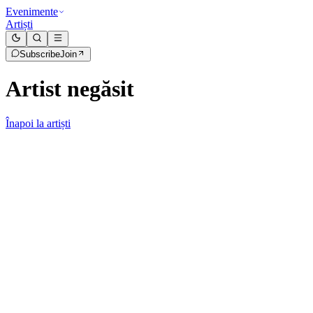
Evenimente
Artiști
Subscribe
Join
Artist negăsit
Înapoi la artiști