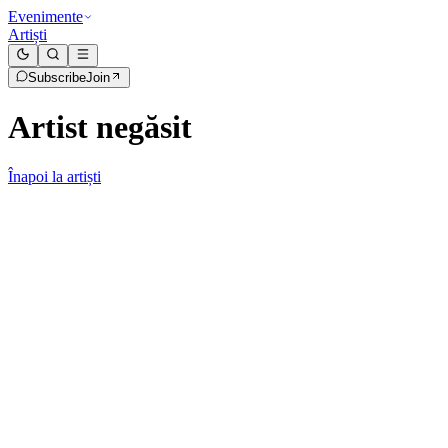
Evenimente
Artiști
Subscribe
Join
Artist negăsit
Înapoi la artiști