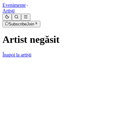
Evenimente
Artiști
Subscribe
Join
Artist negăsit
Înapoi la artiști