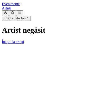
Evenimente
Artiști
Subscribe
Join
Artist negăsit
Înapoi la artiști