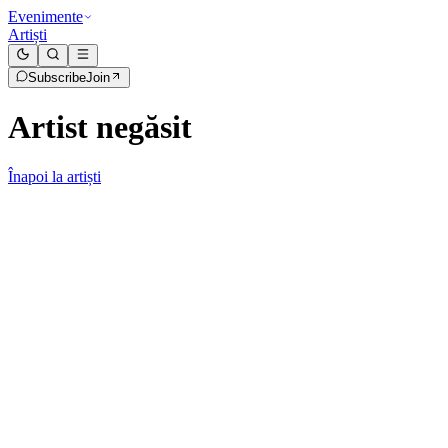
Evenimente
Artiști
Subscribe
Join
Artist negăsit
Înapoi la artiști