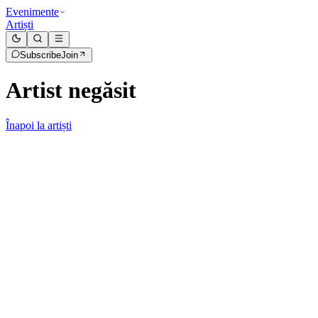
Evenimente
Artiști
Subscribe
Join
Artist negăsit
Înapoi la artiști