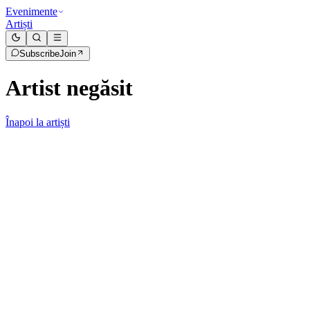
Evenimente
Artiști
Subscribe
Join
Artist negăsit
Înapoi la artiști