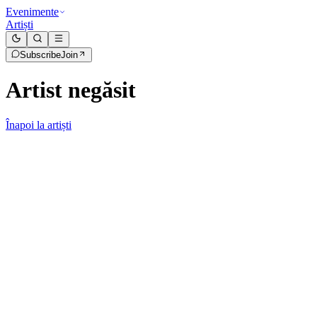
Evenimente
Artiști
Subscribe
Join
Artist negăsit
Înapoi la artiști