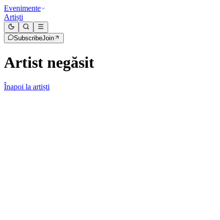
Evenimente
Artiști
Subscribe
Join
Artist negăsit
Înapoi la artiști