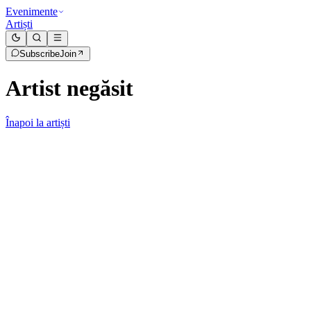
Evenimente
Artiști
Subscribe
Join
Artist negăsit
Înapoi la artiști