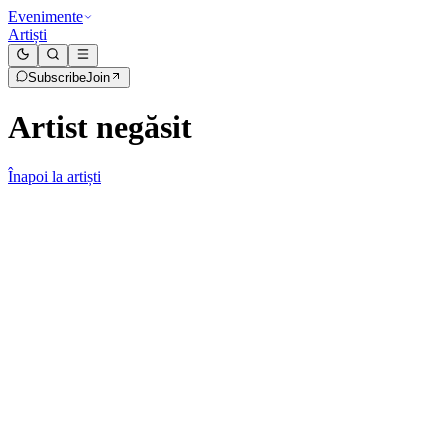
Evenimente
Artiști
Subscribe
Join
Artist negăsit
Înapoi la artiști