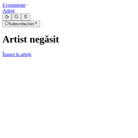
Evenimente
Artiști
Subscribe
Join
Artist negăsit
Înapoi la artiști