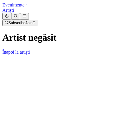
Evenimente
Artiști
Subscribe
Join
Artist negăsit
Înapoi la artiști