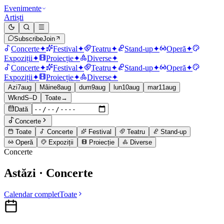
Evenimente
Artiști
Subscribe
Join
Concerte
✦
Festival
✦
Teatru
✦
Stand-up
✦
Operă
✦
Expoziții
✦
Proiecție
✦
Diverse
✦
Concerte
✦
Festival
✦
Teatru
✦
Stand-up
✦
Operă
✦
Expoziții
✦
Proiecție
✦
Diverse
✦
Azi
7
aug
Mâine
8
aug
dum
9
aug
lun
10
aug
mar
11
aug
Wknd
S–D
Toate
→
Dată
Concerte
Toate
Concerte
Festival
Teatru
Stand-up
Operă
Expoziții
Proiecție
Diverse
Concerte
Astăzi
· Concerte
Calendar complet
Toate